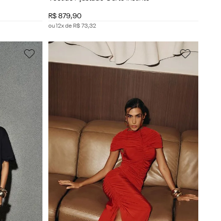
R$
879
,
90
ou
12
x de
R$
73
,
32