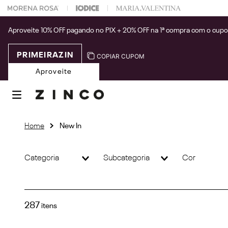
 na sua 1° compra usando o cupom: PRIMEIRAZIN
Aproveite 10% OFF pagando no PIX + 20% OFF na 1ª compra com o cup
PRIMEIRAZIN
COPIAR CUPOM
Aproveite
New In
Categoria
Subcategoria
Cor
Roupas
(
101
)
Blusas
Blusas
(
(
55
25
)
)
Vest
Cal
Pre
287
Calcas
(
33
)
Saias
(
16
)
Cam
Shor
Beg
Saias
(
10
)