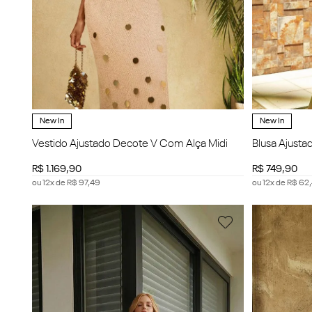
New In
New In
Vestido Ajustado Decote V Com Alça Midi
Blusa Ajust
Cropped
R$
1
.
169
,
90
R$
749
,
90
ou
12
x de
R$
97
,
49
ou
12
x de
R$
62
,