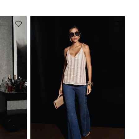
4
(
56
)