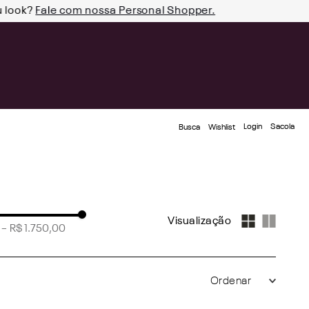
u look?
Fale com nossa Personal Shopper.
Login
Busca
Wishlist
–
R$ 1.750,00
(
137
)
0
(
76
)