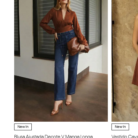
New In
New In
Blusa Ajustada Decote V Manga Longa
Vestido Cav