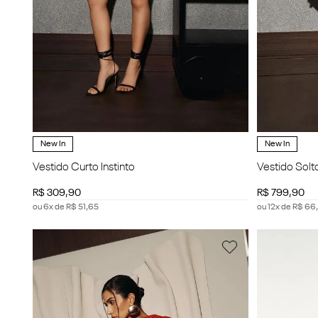
New In
New In
Vestido Curto Instinto
Vestido Solt
R$
309
,
90
R$
799
,
90
ou
6
x de
R$
51
,
65
ou
12
x de
R$
66
,