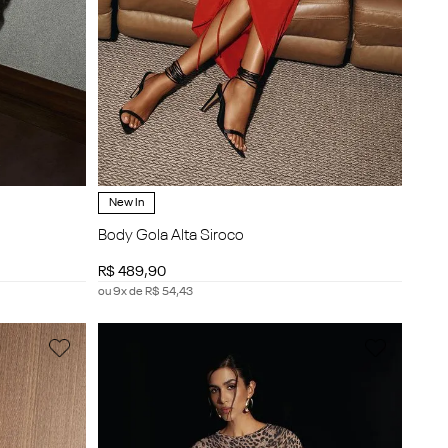
New In
Body Gola Alta Siroco
R$
489
,
90
ou
9
x de
R$
54
,
43