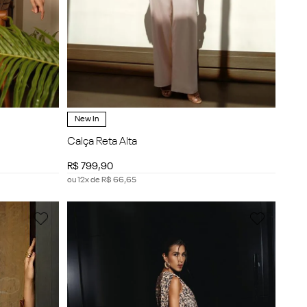
New In
Calça Reta Alta
R$
799
,
90
ou
12
x de
R$
66
,
65