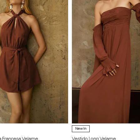
New In
a Francesa Velame
Vestido Long Velame