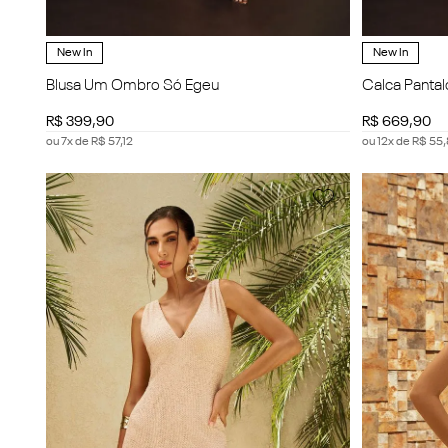
New In
New In
Blusa Um Ombro Só Egeu
Calca Panta
R$
399
,
90
R$
669
,
90
ou
7
x de
R$
57
,
12
ou
12
x de
R$
55
,