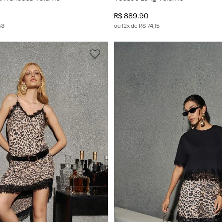
R$
889
,
90
53
ou
12
x de
R$
74
,
15