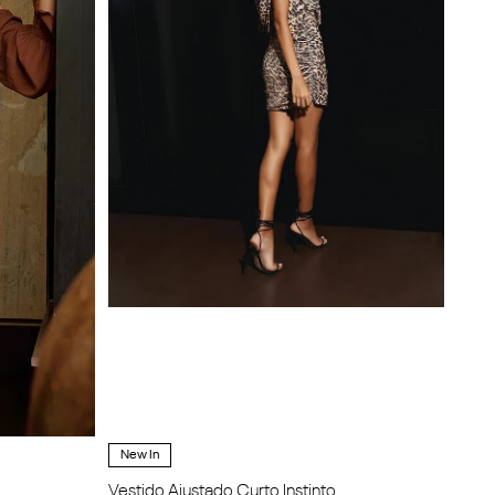
New In
Vestido Ajustado Curto Instinto