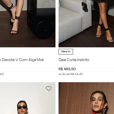
New In
o Decote V Com Alça Midi
Saia Curta Instinto
R$
489
,
90
65
ou
9
x de
R$
54
,
43