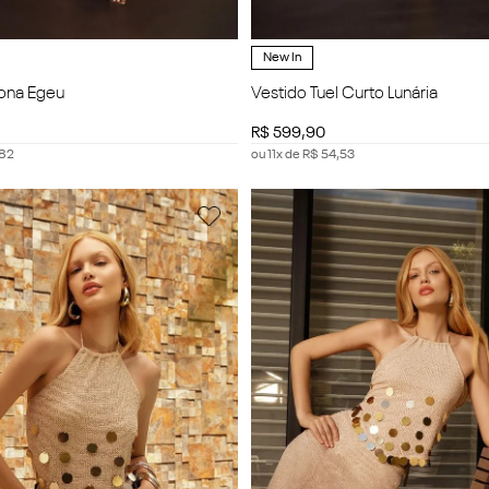
New In
lona Egeu
Vestido Tuel Curto Lunária
R$
599
,
90
82
ou
11
x de
R$
54
,
53