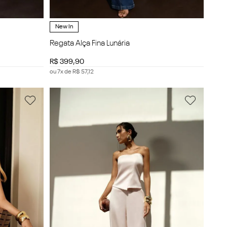
New In
Regata Alça Fina Lunária
R$
399
,
90
ou
7
x de
R$
57
,
12