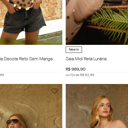
New In
ada Decote Reto Sem Manga
Saia Midi Reta Lunária
R$
989
,
90
49
ou
12
x de
R$
82
,
49