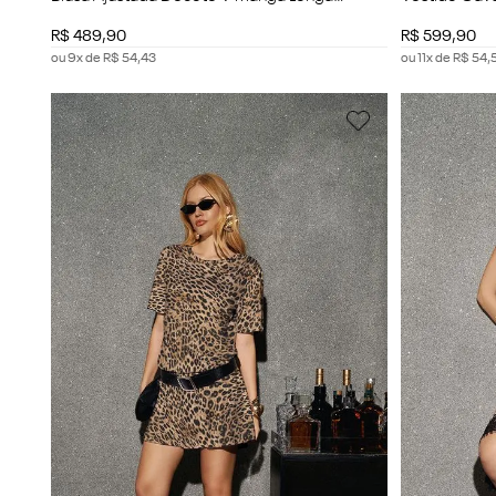
Cropped
R$
489
,
90
R$
599
,
90
ou
9
x de
R$
54
,
43
ou
11
x de
R$
54
,