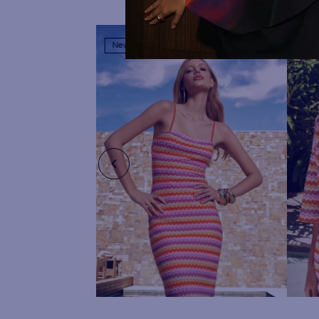
New In
New
Vestido Midi Ajustado
Kim
Vivace
Alo
R$
669
,
90
R$
7
ou
12
x de
R$
55
,
82
ou
12