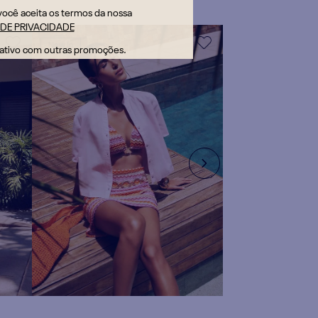
 você aceita os termos da nossa
 DE PRIVACIDADE
New In
ativo com outras promoções.
Camisa Solta Gola Padre
Manga Curta Padrão
R$
489
,
90
ou
9
x de
R$
54
,
43