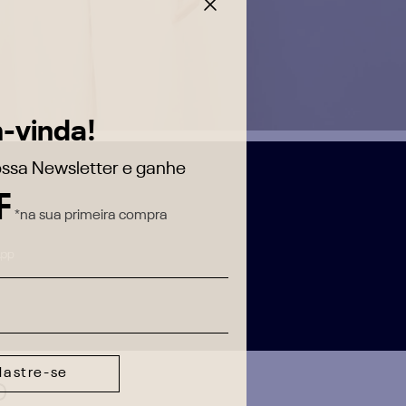
-vinda!
ssa Newsletter e ganhe
F
*na sua primeira compra
astre-se
o