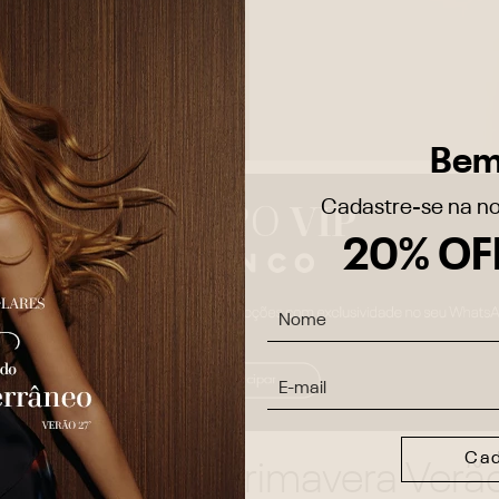
Bem
Cadastre-se na no
20% OF
Cad
Lançamento Primavera Verã