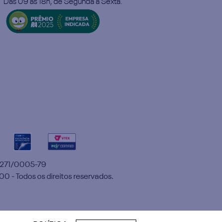
Das 09 às 18h, de Segunda à Sexta.
5.271/0005-79
00 - Todos os direitos reservados.