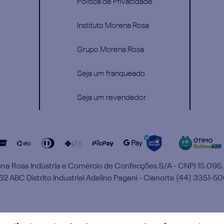
Política de Privacidade
Instituto Morena Rosa
Grupo Morena Rosa
Seja um franqueado
Seja um revendedor
a Rosa Indústria e Comércio de Confecções S/A - CNPJ 15.09
2 ABC Distrito Industrial Adelino Pagani - Cianorte (44) 3351-50