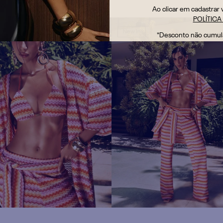
Ao clicar em cadastrar
POLÍTICA
 In
New In
*Desconto não cumul
ono Solto Manga Curta
Calça Reta Alta
ngado
69
,
90
R$
749
,
90
x de
R$
64
,
15
ou
12
x de
R$
62
,
49