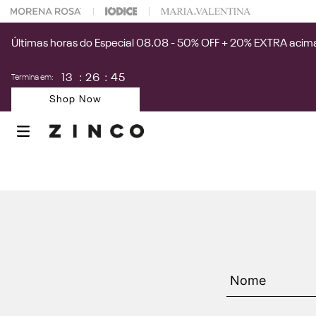
 na sua 1° compra usando o cupom: PRIMEIRAZIN
Últimas horas do Especial 08.08 - 50% OFF + 20% EXTRA acima
13
:
26
:
44
Termina em:
Shop Now