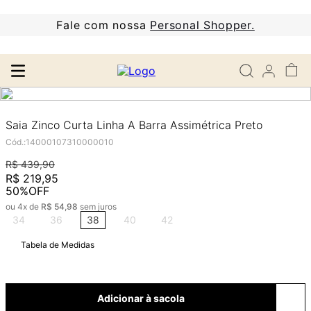
Fale com nossa
Personal Shopper.
Saia Zinco Curta Linha A Barra Assimétrica Preto
Cód.
:
14000107310000010
R$
439
,
90
R$
219
,
95
50%
OFF
ou
4
x de
R$
54
,
98
sem juros
34
36
38
40
42
Tabela de Medidas
Adicionar à sacola