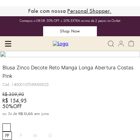
Fale com nossa
Personal Shopper.
Começou o 08.08: 50% OFF + 20% EXTRA acima de 2 peças no Outlet
Shop Now
Blusa Zinco Decote Reto Manga Longa Abertura Costas
Pink
Cód.
:
14000107049000025
R$
309
,
90
R$
154
,
95
50%
OFF
ou
3
x de
sem juros
R$
51
,
65
PP
P
M
G