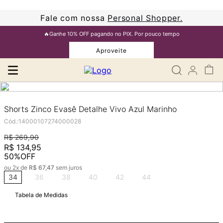
Fale com nossa
Personal Shopper.
🔥Ganhe 10% OFF pagando no PIX. Por pouco tempo
Aproveite
Shorts Zinco Evasê Detalhe Vivo Azul Marinho
Cód.
:
14000107274000028
R$
269
,
90
R$
134
,
95
50%
OFF
ou
2
x de
R$
67
,
47
sem juros
34
36
38
40
42
44
Tabela de Medidas