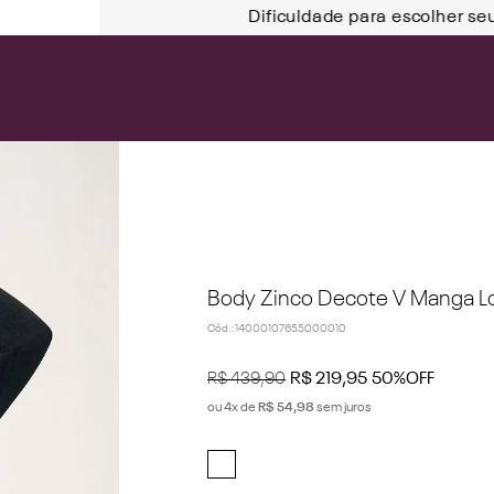
Dificuldade para escolher se
Body Zinco Decote V Manga L
Cód.
:
14000107655000010
R$
439
,
90
R$
219
,
95
50%
OFF
ou
4
x de
R$
54
,
98
sem juros