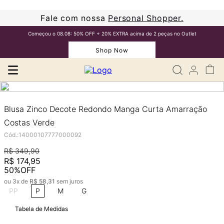
Fale com nossa
Personal Shopper.
Começou o 08.08: 50% OFF + 20% EXTRA acima de 2 peças no Outlet
Shop Now
Blusa Zinco Decote Redondo Manga Curta Amarração
Costas Verde
Cód.
:
14000107777000092
R$
349
,
90
R$
174
,
95
50%
OFF
ou
3
x de
R$
58
,
31
sem juros
PP
P
M
G
Tabela de Medidas