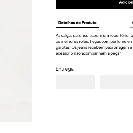
Adicion
Detalhes do Produto
As calças da Zinco trazem um repertório fas
os melhores rolês. Peças com perfume em a
garotas. Os jeans recebem padronagem e de
acessório não acompanham a peça*
Entrega