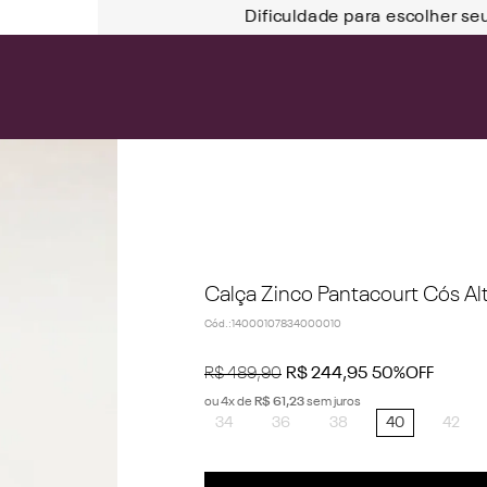
Dificuldade para escolher se
Calça Zinco Pantacourt Cós Alt
Cód.
:
14000107834000010
R$
489
,
90
R$
244
,
95
50%
OFF
ou
4
x de
R$
61
,
23
sem juros
34
36
38
40
42