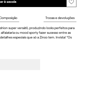
ar à sacola
Composição
Trocas e devoluções
hion super versátil, produzindo looks perfeitos para 
lfaiataria ou mood sporty fazer sucesso entre as 
talhes especiais que só a Zinco tem. Invista! *Os 