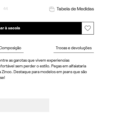
44
Tabela de Medidas
ar à sacola
Composição
Trocas e devoluções
ntre as garotas que vivem experiencias 
rtável sem perder o estilo. Peças em alfaiataria 
a Zinco. Destaque para modelos em jeans que são 
se!