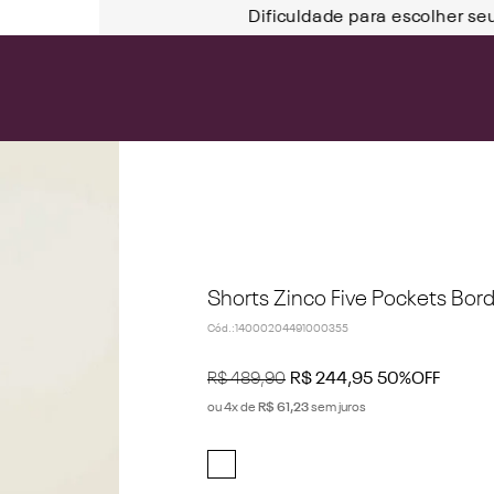
Dificuldade para escolher se
Shorts Zinco Five Pockets Bor
Cód.
:
14000204491000355
R$
489
,
90
R$
244
,
95
50%
OFF
ou
4
x de
R$
61
,
23
sem juros