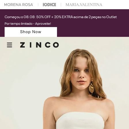
 na sua 1° compra usando o cupom: PRIMEIRAZIN
Começou o 08.08: 50% OFF + 20% EXTRA acima de 2 peças no Outlet
Por tempo limitado - Aproveite!
Shop Now