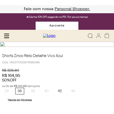
Fale com nossa
Personal Shopper.
🔥Ganhe 10% OFF pagando no PIX. Por pouco tempo
Aproveite
Shorts Zinco Reto Detalhe Vivo Azul
Cód.
:
14001700357998546
R$
329
,
90
R$
164
,
95
50%
OFF
ou
3
x de
R$
54
,
98
sem juros
34
36
38
40
42
44
Tabela de Medidas