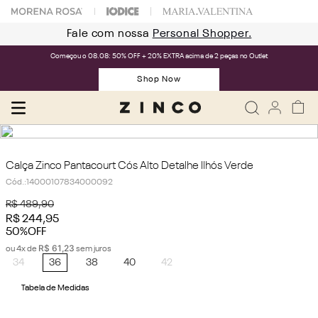
Fale com nossa
Personal Shopper.
Começou o 08.08: 50% OFF + 20% EXTRA acima de 2 peças no Outlet
Shop Now
Calça Zinco Pantacourt Cós Alto Detalhe Ilhós Verde
Cód.
:
14000107834000092
R$
489
,
90
R$
244
,
95
50%
OFF
R$
61
,
23
ou
4
x de
sem juros
34
36
38
40
42
Tabela de Medidas