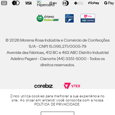
© 2026 Morena Rosa Indústria e Comércio de Confecções
S/A - CNPJ 15.095.271/0005-79
Avenida das Fábricas, 412 BC e 462 ABC Distrito Industrial
Adelino Pagani - Cianorte (44) 3351-5000 - Todos os
direitos reservados.
Zinco utiliza cookies para melhorar a sua experiência no
Powered by Grupo Morena Rosa: Morena Rosa, Iódice, Maria Valentina, Zinco e
site. Ao clicar em entendi você concorda com a nossa
Lebôh - Todos os direitos reservados.
POLÍTICA DE PRIVACIDADE
.
R$
244
,
95