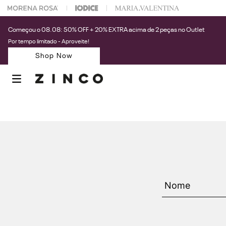
 na sua 1° compra usando o cupom: PRIMEIRAZIN
Começou o 08.08: 50% OFF + 20% EXTRA acima de 2 peças no Outlet
Por tempo limitado - Aproveite!
Shop Now