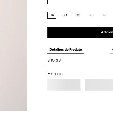
34
36
38
40
42
Adicion
Detalhes do Produto
SHORTS
Entrega