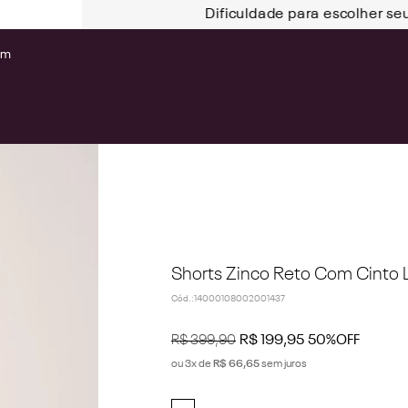
Dificuldade para escolher se
om
Shorts Zinco Reto Com Cinto L
Cód.
:
14000108002001437
R$
399
,
90
R$
199
,
95
50%
OFF
ou
3
x de
R$
66
,
65
sem juros