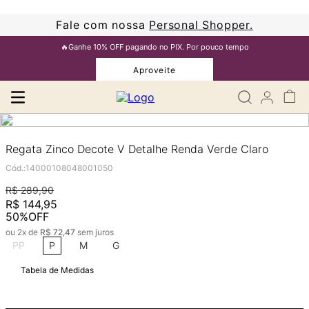
Fale com nossa
Personal Shopper.
🔥Ganhe 10% OFF pagando no PIX. Por pouco tempo
Aproveite
Regata Zinco Decote V Detalhe Renda Verde Claro
Cód.
:
14000108048001050
R$
289
,
90
R$
144
,
95
50%
OFF
ou
2
x de
R$
72
,
47
sem juros
PP
P
M
G
Tabela de Medidas