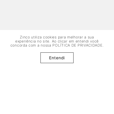
Zinco utiliza cookies para melhorar a sua
experiência no site. Ao clicar em entendi você
concorda com a nossa
POLÍTICA DE PRIVACIDADE
.
R$
144
,
95
x de
sem juros
Adicionar à sacola
Entendi
2
R$
72
,
47
50%
OFF