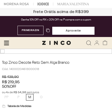
Frete Grátis acima de R$399
Ganhe 10% OFF no PIX + 20% OFF na 1ª compra com o cupom
PRIMEIRAZIN
Aproveite
Top Zinco Decote Reto Sem Alça Branco
Cód.
:
14000204613000018
R$
439
,
90
R$
219
,
95
50%
OFF
ou
4
x de
R$
54
,
98
sem juros
PP
P
M
G
Tabela de Medidas