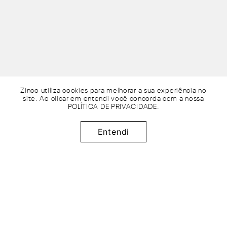
Zinco utiliza cookies para melhorar a sua experiência no
site. Ao clicar em entendi você concorda com a nossa
POLÍTICA DE PRIVACIDADE
.
R$
219
,
95
Adicionar à sacola
x de
sem juros
Entendi
4
R$
54
,
98
50%
OFF