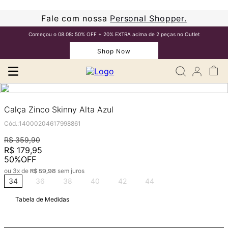
Fale com nossa
Personal Shopper.
Começou o 08.08: 50% OFF + 20% EXTRA acima de 2 peças no Outlet
Shop Now
Calça Zinco Skinny Alta Azul
Cód.
:
14000204617998861
R$
359
,
90
R$
179
,
95
50%
OFF
ou
3
x de
sem juros
R$
59
,
98
34
36
38
40
42
44
Tabela de Medidas