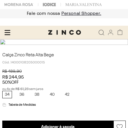
Fale com nossa
Personal Shopper.
Calça Zinco Reta Alta Bege
Cód.
:
14000108205000015
R$
489
,
90
R$
244
,
95
50%
OFF
ou
4
x de
R$
61
,
23
sem juros
34
36
38
40
42
Tabela de Medidas
Adicionar à sacola