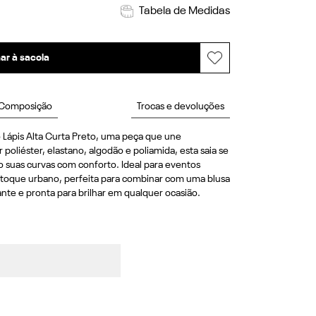
Tabela de Medidas
ar à sacola
Composição
Trocas e devoluções
 Lápis Alta Curta Preto, uma peça que une 
oliéster, elastano, algodão e poliamida, esta saia se 
 suas curvas com conforto. Ideal para eventos 
m toque urbano, perfeita para combinar com uma blusa 
iante e pronta para brilhar em qualquer ocasião.