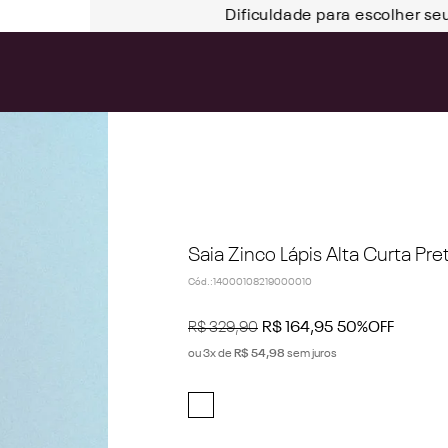
Dificuldade para escolher se
Saia Zinco Lápis Alta Curta Pre
Cód.
:
14000108219000010
R$
329
,
90
R$
164
,
95
50%
OFF
ou
3
x de
R$
54
,
98
sem juros