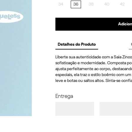
34
36
38
40
42
Adicion
Detalhes do Produto
Liberte sua autenticidade com a Saia Zinco
sofisticação e modernidade. Composta por p
ajusta perfeitamente ao corpo, destacando
especiais, ela traz o estilo boêmio com u
leve e botas ou saltos altos. Sinta-se conf
Entrega