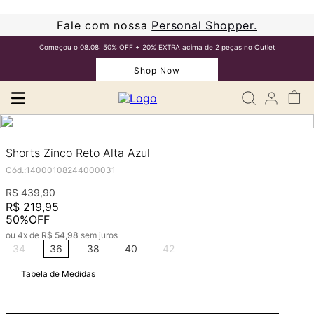
Fale com nossa
Personal Shopper.
Começou o 08.08: 50% OFF + 20% EXTRA acima de 2 peças no Outlet
Shop Now
Shorts Zinco Reto Alta Azul
Cód.
:
14000108244000031
R$
439
,
90
R$
219
,
95
50%
OFF
ou
4
x de
R$
54
,
98
sem juros
34
36
38
40
42
Tabela de Medidas