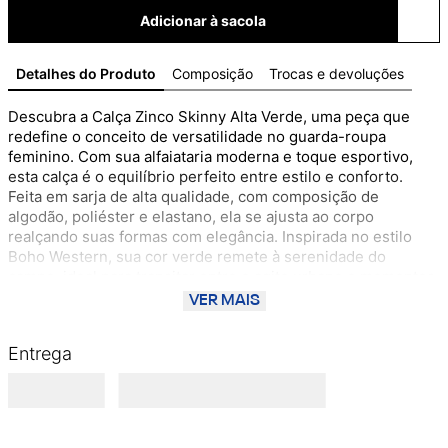
Adicionar à sacola
Detalhes do Produto
Composição
Trocas e devoluções
Descubra a Calça Zinco Skinny Alta Verde, uma peça que 
redefine o conceito de versatilidade no guarda-roupa 
feminino. Com sua alfaiataria moderna e toque esportivo, 
esta calça é o equilíbrio perfeito entre estilo e conforto. 
Feita em sarja de alta qualidade, com composição de 
algodão, poliéster e elastano, ela se ajusta ao corpo 
realçando suas formas com elegância. Inspirada no estilo 
Boho Western, sua cor verde remete à serenidade do 
campo, ideal para transitar entre o agito urbano e momentos 
de conexão com a natureza. Combine-a com uma blusa leve 
VER MAIS
e acessórios dourados para um look casual-chic, ou com 
jaquetas estruturadas para ocasiões mais formais. A cliente 
Entrega
Zinco encontrará na Calça Skinny Alta o complemento ideal 
para sua personalidade autêntica e cheia de atitude. Aposte 
nesta peça e celebre cada momento com confiança e estilo.