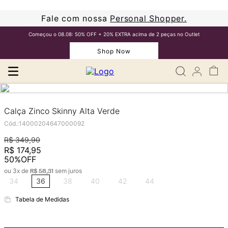
Fale com nossa
Personal Shopper.
Começou o 08.08: 50% OFF + 20% EXTRA acima de 2 peças no Outlet
Shop Now
Calça Zinco Skinny Alta Verde
Cód.
:
14000204647000092
R$
349
,
90
R$
174
,
95
50%
OFF
ou
3
x de
sem juros
R$
58
,
31
34
36
38
40
42
44
Tabela de Medidas