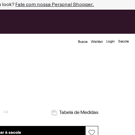
u look?
Fale com nossa Personal Shopper.
Login
Busca
Wishlist
44
Tabela de Medidas
ar à sacola