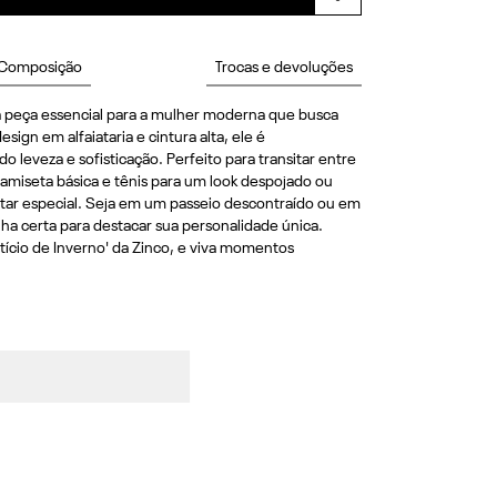
Composição
Trocas e devoluções
a peça essencial para a mulher moderna que busca 
ign em alfaiataria e cintura alta, ele é 
leveza e sofisticação. Perfeito para transitar entre 
miseta básica e tênis para um look despojado ou 
tar especial. Seja em um passeio descontraído ou em 
lha certa para destacar sua personalidade única. 
tício de Inverno' da Zinco, e viva momentos 