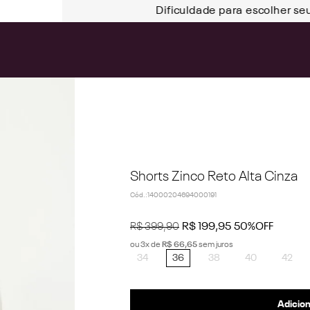
Dificuldade para escolher se
Shorts Zinco Reto Alta Cinza
Cód.
:
14000204694000191
R$
399
,
90
R$
199
,
95
50%
OFF
ou
3
x de
R$
66
,
65
sem juros
34
36
38
40
42
Adicion