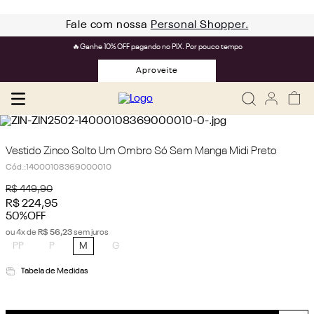
Fale com nossa
Personal Shopper.
🔥Ganhe 10% OFF pagando no PIX. Por pouco tempo
Aproveite
Vestido Zinco Solto Um Ombro Só Sem Manga Midi Preto
Cód.
:
14000108369000010
R$
449
,
90
R$
224
,
95
50%
OFF
ou
4
x de
R$
56
,
23
sem juros
PP
P
M
G
Tabela de Medidas