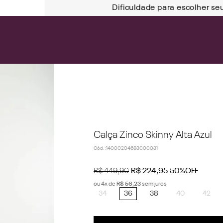
Dificuldade para escolher se
Calça Zinco Skinny Alta Azul
Cód.
:
14000204683000031
R$
449
,
90
R$
224
,
95
50%
OFF
ou
4
x de
R$
56
,
23
sem juros
34
36
38
40
42