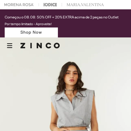
 na sua 1° compra usando o cupom: PRIMEIRAZIN
Começou o 08.08: 50% OFF + 20% EXTRA acima de 2 peças no Outlet
Por tempo limitado - Aproveite!
Shop Now