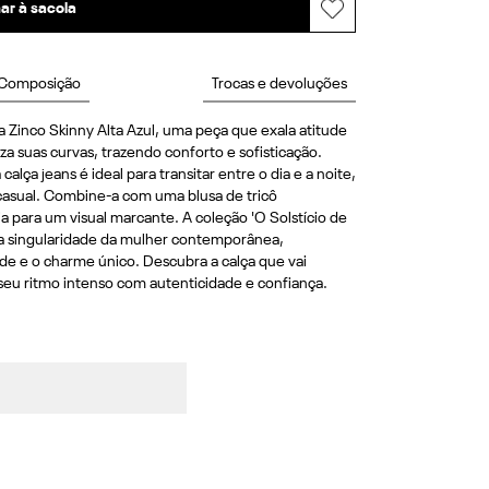
ar à sacola
Composição
Trocas e devoluções
Zinco Skinny Alta Azul, uma peça que exala atitude 
iza suas curvas, trazendo conforto e sofisticação. 
calça jeans é ideal para transitar entre o dia e a noite, 
casual. Combine-a com uma blusa de tricô 
 para um visual marcante. A coleção 'O Solstício de 
 a singularidade da mulher contemporânea, 
de e o charme único. Descubra a calça que vai 
eu ritmo intenso com autenticidade e confiança.