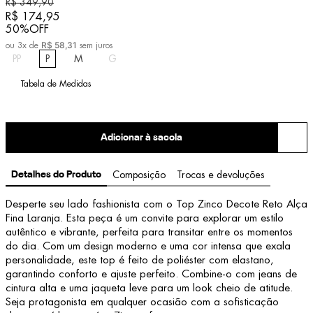
R$
349
,
90
R$
174
,
95
50%
OFF
R$
58
,
31
ou
3
x de
sem juros
PP
P
M
G
Tabela de Medidas
Adicionar à sacola
Detalhes do Produto
Composição
Trocas e devoluções
Desperte seu lado fashionista com o Top Zinco Decote Reto Alça 
Fina Laranja. Esta peça é um convite para explorar um estilo 
autêntico e vibrante, perfeita para transitar entre os momentos 
do dia. Com um design moderno e uma cor intensa que exala 
personalidade, este top é feito de poliéster com elastano, 
garantindo conforto e ajuste perfeito. Combine-o com jeans de 
cintura alta e uma jaqueta leve para um look cheio de atitude. 
Seja protagonista em qualquer ocasião com a sofisticação 