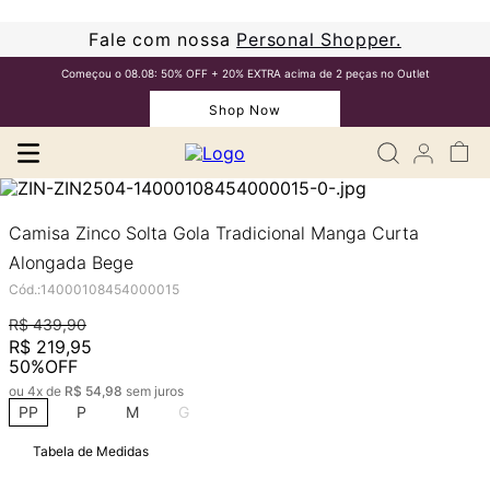
Fale com nossa
Personal Shopper.
Começou o 08.08: 50% OFF + 20% EXTRA acima de 2 peças no Outlet
Shop Now
Camisa Zinco Solta Gola Tradicional Manga Curta
Alongada Bege
Cód.
:
14000108454000015
R$
439
,
90
R$
219
,
95
50%
OFF
ou
4
x de
R$
54
,
98
sem juros
PP
P
M
G
Tabela de Medidas