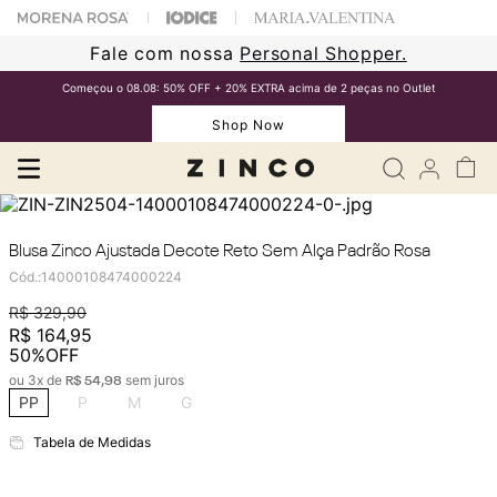
Fale com nossa
Personal Shopper.
Começou o 08.08: 50% OFF + 20% EXTRA acima de 2 peças no Outlet
Shop Now
Blusa Zinco Ajustada Decote Reto Sem Alça Padrão Rosa
Cód.
:
14000108474000224
R$
329
,
90
R$
164
,
95
50%
OFF
ou
3
x de
sem juros
R$
54
,
98
PP
P
M
G
Tabela de Medidas