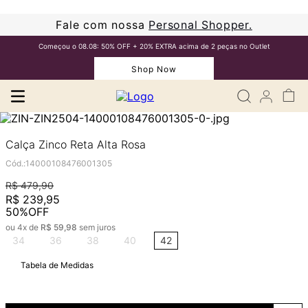
Fale com nossa
Personal Shopper.
Começou o 08.08: 50% OFF + 20% EXTRA acima de 2 peças no Outlet
Shop Now
Calça Zinco Reta Alta Rosa
Cód.
:
14000108476001305
R$
479
,
90
R$
239
,
95
50%
OFF
ou
4
x de
R$
59
,
98
sem juros
34
36
38
40
42
Tabela de Medidas