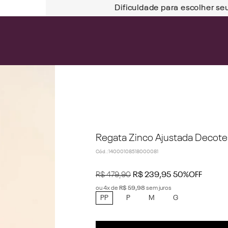
Dificuldade para escolher se
Regata Zinco Ajustada Decote
Cód.
:
14000108518000081
R$
479
,
90
R$
239
,
95
50%
OFF
ou
4
x de
R$
59
,
98
sem juros
PP
P
M
G