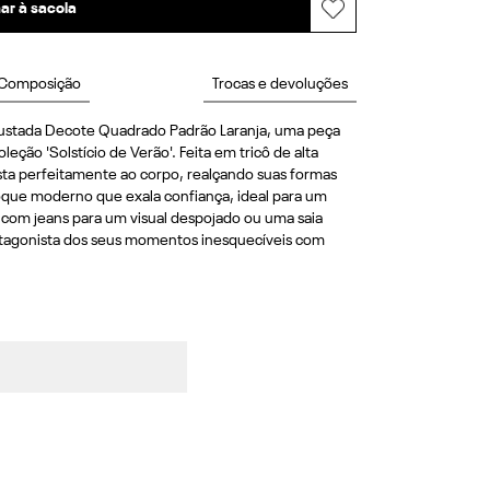
ar à sacola
Composição
Trocas e devoluções
justada Decote Quadrado Padrão Laranja, uma peça 
eção 'Solstício de Verão'. Feita em tricô de alta 
sta perfeitamente ao corpo, realçando suas formas 
ue moderno que exala confiança, ideal para um 
 com jeans para um visual despojado ou uma saia 
otagonista dos seus momentos inesquecíveis com 