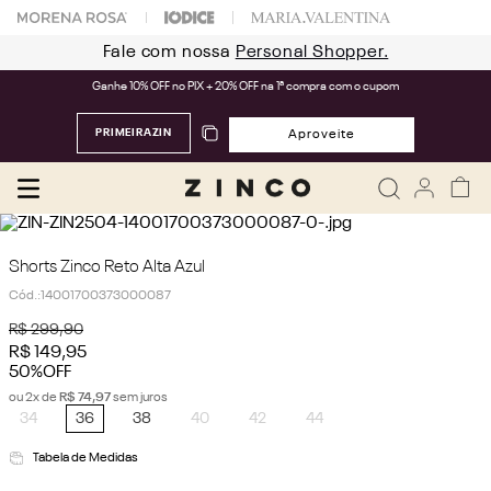
Fale com nossa
Personal Shopper.
Ganhe 10% OFF no PIX + 20% OFF na 1ª compra com o cupom
PRIMEIRAZIN
Aproveite
Shorts Zinco Reto Alta Azul
Cód.
:
14001700373000087
R$
299
,
90
R$
149
,
95
50%
OFF
ou
2
x de
R$
74
,
97
sem juros
34
36
38
40
42
44
Tabela de Medidas