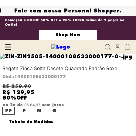
N
Fale com nossa
Personal Shopper.
Começou o 08.08: 50% OFF + 20% EXTRA acima de 2 peças no
Outlet
Shop Now
Regata Zinco Solta Decote Quadrado Padrão Roxo
Cód.
:
14000108633000177
R$
259
,
90
R$
129
,
95
50%
OFF
R$
64
,
97
ou
2
x de
sem juros
PP
P
M
G
Tabela de Medidas