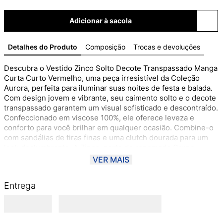
Adicionar à sacola
Detalhes do Produto
Composição
Trocas e devoluções
Descubra o Vestido Zinco Solto Decote Transpassado Manga 
Curta Curto Vermelho, uma peça irresistível da Coleção 
Aurora, perfeita para iluminar suas noites de festa e balada. 
Com design jovem e vibrante, seu caimento solto e o decote 
transpassado garantem um visual sofisticado e descontraído. 
Confeccionado em viscose 100%, ele oferece leveza e 
conforto para você brilhar em qualquer ocasião. Combine-o 
com sandálias de tiras finas e uma clutch dourada para um 
look deslumbrante. A Zinco, parte do renomado Grupo 
Morena Rosa, traz moda feminina premium que celebra a 
VER MAIS
brasilidade e inspira mulheres modernas a expressarem sua 
autenticidade. Sinta-se confiante e viva momentos 
Entrega
inesquecíveis com este vestido que é pura vibração e estilo.