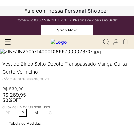
Fale com nossa
Personal Shopper.
Começou o 08.08: 50% OFF + 20% EXTRA acima de 2 peças no Outlet
Shop Now
Vestido Zinco Solto Decote Transpassado Manga Curta
Curto Vermelho
Cód.
:
14000108667000023
R$
539
,
90
R$
269
,
95
50%
OFF
ou
5
x de
R$
53
,
99
sem juros
PP
P
M
G
Tabela de Medidas