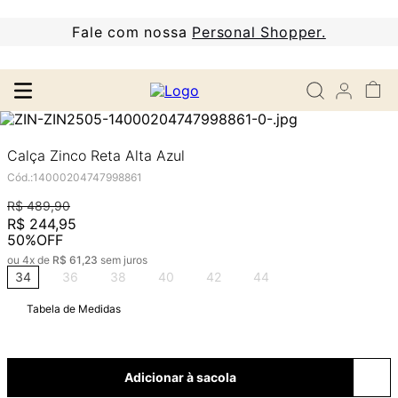
Fale com nossa
Personal Shopper.
Calça Zinco Reta Alta Azul
Cód.
:
14000204747998861
R$
489
,
90
R$
244
,
95
50%
OFF
ou
4
x de
R$
61
,
23
sem juros
34
36
38
40
42
44
Tabela de Medidas
Adicionar à sacola