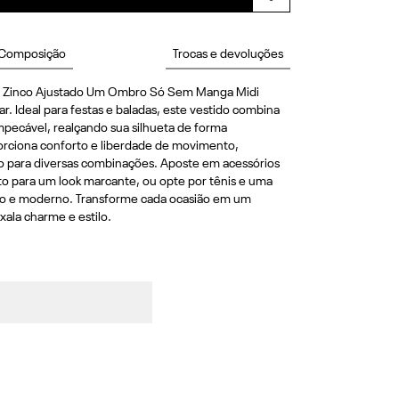
Composição
Trocas e devoluções
o Zinco Ajustado Um Ombro Só Sem Manga Midi 
. Ideal para festas e baladas, este vestido combina 
pecável, realçando sua silhueta de forma 
orciona conforto e liberdade de movimento, 
o para diversas combinações. Aposte em acessórios 
to para um look marcante, ou opte por tênis e uma 
do e moderno. Transforme cada ocasião em um 
ala charme e estilo.