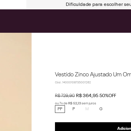
Dificuldade para escolher se
Vestido Zinco Ajustado Um O
Cód.
:
14000108735001262
R$
729
,
90
R$
364
,
95
50%
OFF
ou
7
x de
R$
52
,
13
sem juros
PP
P
M
G
Adicion