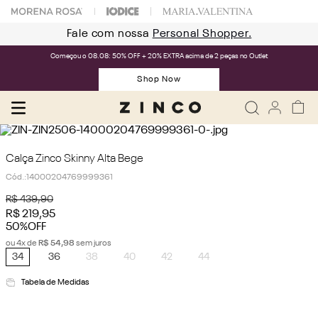
Fale com nossa
Personal Shopper.
Começou o 08.08: 50% OFF + 20% EXTRA acima de 2 peças no Outlet
Shop Now
Calça Zinco Skinny Alta Bege
Cód.
:
14000204769999361
R$
439
,
90
R$
219
,
95
50%
OFF
ou
4
x de
R$
54
,
98
sem juros
34
36
38
40
42
44
Tabela de Medidas