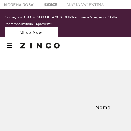
 na sua 1° compra usando o cupom: PRIMEIRAZIN
Começou o 08.08: 50% OFF + 20% EXTRA acima de 2 peças no Outlet
Por tempo limitado - Aproveite!
Shop Now