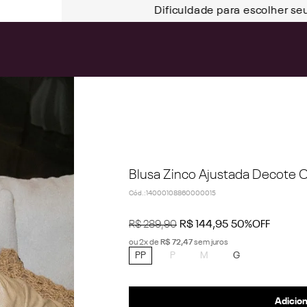
Dificuldade para escolher se
Blusa Zinco Ajustada Decote 
Cód.
:
14000108860000015
R$
289
,
90
R$
144
,
95
50%
OFF
ou
2
x de
R$
72
,
47
sem juros
PP
P
M
G
Adicion