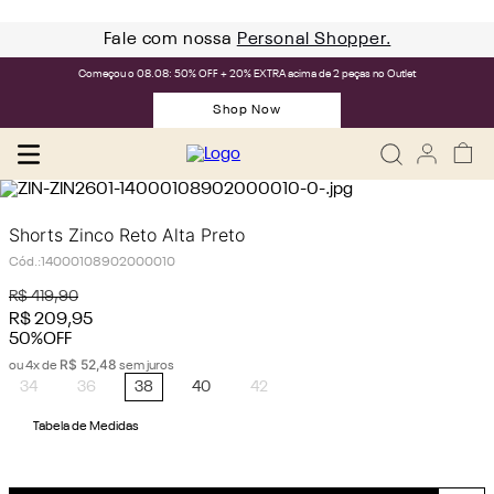
Fale com nossa
Personal Shopper.
Começou o 08.08: 50% OFF + 20% EXTRA acima de 2 peças no Outlet
Shop Now
Shorts Zinco Reto Alta Preto
Cód.
:
14000108902000010
R$
419
,
90
R$
209
,
95
50%
OFF
R$
52
,
48
ou
4
x de
sem juros
34
36
38
40
42
Tabela de Medidas