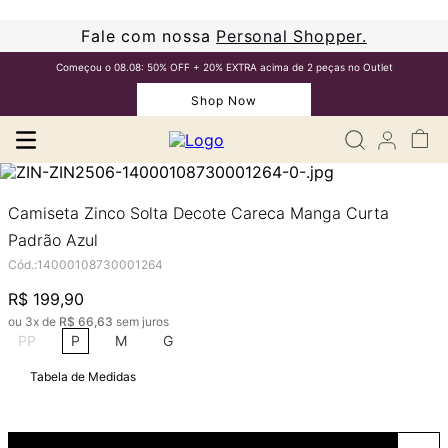
Fale com nossa
Personal Shopper.
Começou o 08.08: 50% OFF + 20% EXTRA acima de 2 peças no Outlet
Shop Now
Camiseta Zinco Solta Decote Careca Manga Curta
Padrão Azul
Cód.
:
14000108730001264
R$
199
,
90
ou
3
x de
R$
66
,
63
sem juros
PP
P
M
G
Tabela de Medidas