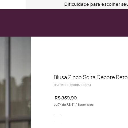
Dificuldade para escolher se
Blusa Zinco Solta Decote Ret
Cód.
:
14000109005000224
R$
359
,
90
ou
7
x de
R$
51
,
41
sem juros