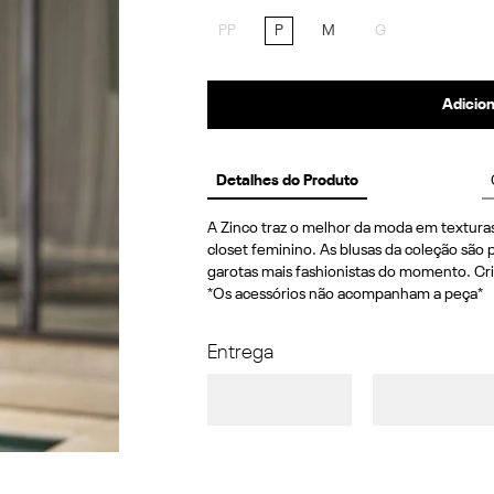
PP
P
M
G
Adicion
Detalhes do Produto
A Zinco traz o melhor da moda em texturas
closet feminino. As blusas da coleção são p
garotas mais fashionistas do momento. Cri
*Os acessórios não acompanham a peça*
Entrega