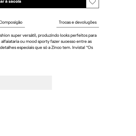
ar à sacola
Composição
Trocas e devoluções
hion super versátil, produzindo looks perfeitos para 
lfaiataria ou mood sporty fazer sucesso entre as 
talhes especiais que só a Zinco tem. Invista! *Os 