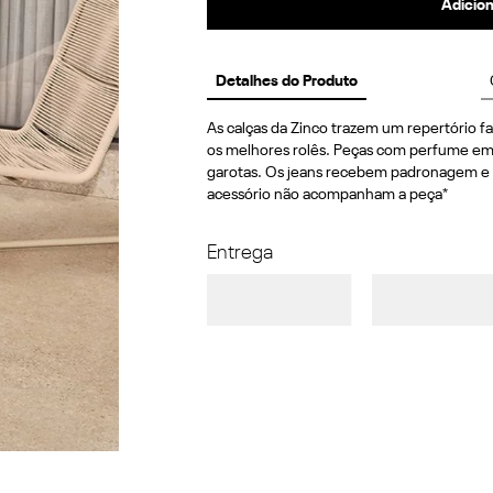
Adicion
Detalhes do Produto
As calças da Zinco trazem um repertório fas
os melhores rolês. Peças com perfume em a
garotas. Os jeans recebem padronagem e de
acessório não acompanham a peça*
Entrega