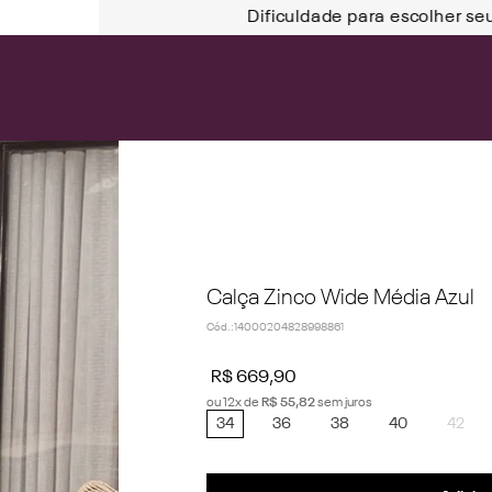
Dificuldade para escolher se
Calça Zinco Wide Média Azul
Cód.
:
14000204828998861
R$
669
,
90
ou
12
x de
R$
55
,
82
sem juros
34
36
38
40
42