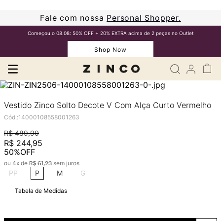
Fale com nossa
Personal Shopper.
Começou o 08.08: 50% OFF + 20% EXTRA acima de 2 peças no Outlet
Shop Now
Vestido Zinco Solto Decote V Com Alça Curto Vermelho
Cód.
:
14000108558001263
R$
489
,
90
R$
244
,
95
50%
OFF
ou
4
x de
sem juros
R$
61
,
23
PP
P
M
G
Tabela de Medidas