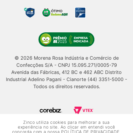
© 2026 Morena Rosa Indústria e Comércio de
Confecções S/A - CNPJ 15.095.271/0005-79
Avenida das Fábricas, 412 BC e 462 ABC Distrito
Industrial Adelino Pagani - Cianorte (44) 3351-5000 -
Todos os direitos reservados.
Zinco utiliza cookies para melhorar a sua
Powered by Grupo Morena Rosa: Morena Rosa, Iódice, Maria Valentina,
experiência no site. Ao clicar em entendi você
Zinco e Lebôh - Todos os direitos reservados.
concorda com a nossa
POLÍTICA DE PRIVACIDADE
.