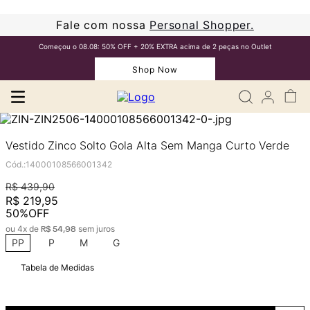
Fale com nossa
Personal Shopper.
Começou o 08.08: 50% OFF + 20% EXTRA acima de 2 peças no Outlet
Shop Now
Vestido Zinco Solto Gola Alta Sem Manga Curto Verde
Cód.
:
14000108566001342
R$
439
,
90
R$
219
,
95
50%
OFF
ou
4
x de
sem juros
R$
54
,
98
PP
P
M
G
Tabela de Medidas