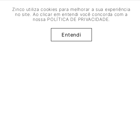
Zinco utiliza cookies para melhorar a sua experiência
Cadastrar
no site. Ao clicar em entendi você concorda com a
nossa
POLÍTICA DE PRIVACIDADE
.
R$
144
,
95
Adicionar à sacola
x de
sem juros
Entendi
2
R$
72
,
47
50%
OFF
informações úteis
+
institucional
+
atendimento
+