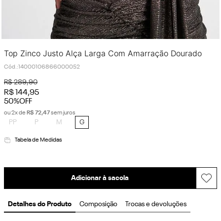
Top Zinco Justo Alça Larga Com Amarração Dourado
Cód.
:
14000106866000052
R$
289
,
90
R$
144
,
95
50%
OFF
ou
2
x de
R$
72
,
47
sem juros
PP
P
M
G
Tabela de Medidas
Adicionar à sacola
Detalhes do Produto
Composição
Trocas e devoluções