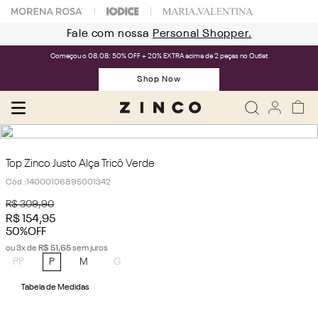
Fale com nossa
Personal Shopper.
Começou o 08.08: 50% OFF + 20% EXTRA acima de 2 peças no Outlet
Shop Now
Top Zinco Justo Alça Tricô Verde
Cód.
:
14000106895001342
R$
309
,
90
R$
154
,
95
50%
OFF
ou
3
x de
R$
51
,
65
sem juros
PP
P
M
G
Tabela de Medidas