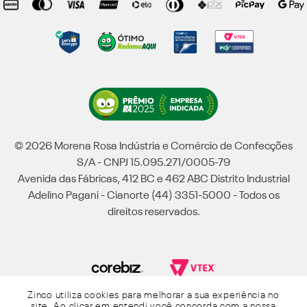
© 2026 Morena Rosa Indústria e Comércio de Confecções
S/A - CNPJ 15.095.271/0005-79
Avenida das Fábricas, 412 BC e 462 ABC Distrito Industrial
Adelino Pagani - Cianorte (44) 3351-5000 - Todos os
direitos reservados.
Zinco utiliza cookies para melhorar a sua experiência no
Powered by Grupo Morena Rosa: Morena Rosa, Iódice, Maria Valentina, Zinco e
site. Ao clicar em entendi você concorda com a nossa