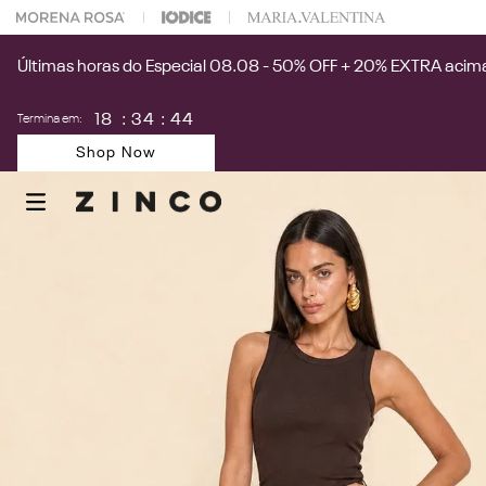
 na sua 1° compra usando o cupom: PRIMEIRAZIN
Últimas horas do Especial 08.08 - 50% OFF + 20% EXTRA acima
18
:
34
:
44
Termina em:
Shop Now