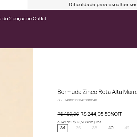
Dificuldade para escolher se
 de 2 peças no Outlet
Bermuda Zinco Reta Alta Mar
Cód.
:
14000108842000048
R$
489
,
90
R$
244
,
95
50%
OFF
ou
4
x de
R$
61
,
23
sem juros
34
36
38
40
42