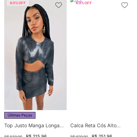
60%
OFF
60%
OFF
Últimas Peças
Top Justo Manga Longa
Calca Reta Cós Alto
Detalhe Avios
Detalhe Bordado
R$
215
,
96
R$
251
,
96
R$
539
,
90
R$
629
,
90