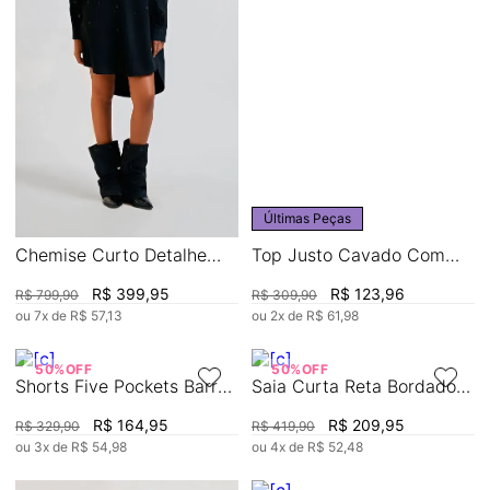
Últimas Peças
Chemise Curto Detalhe
Top Justo Cavado Com
Ilhós
Cordão
R$
399
,
95
R$
123
,
96
R$
799
,
90
R$
309
,
90
ou
7
x de
R$
57
,
13
ou
2
x de
R$
61
,
98
50%
OFF
50%
OFF
Shorts Five Pockets Barra
Saia Curta Reta Bordado
Desfiada
Manual
R$
164
,
95
R$
209
,
95
R$
329
,
90
R$
419
,
90
ou
3
x de
R$
54
,
98
ou
4
x de
R$
52
,
48