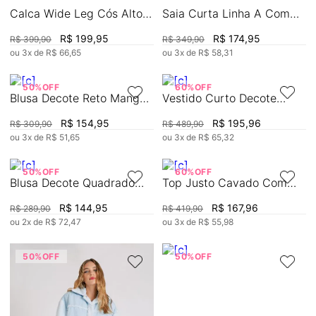
Calca Wide Leg Cós Alto
Saia Curta Linha A Com
Estiletado
Pregas
R$
199
,
95
R$
174
,
95
R$
399
,
90
R$
349
,
90
ou
3
x de
R$
66
,
65
ou
3
x de
R$
58
,
31
50%
OFF
60%
OFF
Blusa Decote Reto Manga
Vestido Curto Decote
Longa Abertura Costas
Redondo Abertura Lateral
R$
154
,
95
R$
195
,
96
R$
309
,
90
R$
489
,
90
ou
3
x de
R$
51
,
65
ou
3
x de
R$
65
,
32
50%
OFF
60%
OFF
Blusa Decote Quadrado
Top Justo Cavado Com
Manga Longa Detalhe
Recorte
R$
144
,
95
R$
167
,
96
R$
289
,
90
R$
419
,
90
Decote
ou
2
x de
R$
72
,
47
ou
3
x de
R$
55
,
98
50%
OFF
50%
OFF