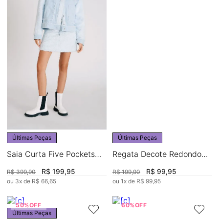
Últimas Peças
Últimas Peças
Saia Curta Five Pockets
Regata Decote Redondo
Detalhe Pelo Sintetico
Com Abertura
R$
199
,
95
R$
99
,
95
R$
399
,
90
R$
199
,
90
ou
3
x de
R$
66
,
65
ou
1
x de
R$
99
,
95
50%
OFF
60%
OFF
Últimas Peças