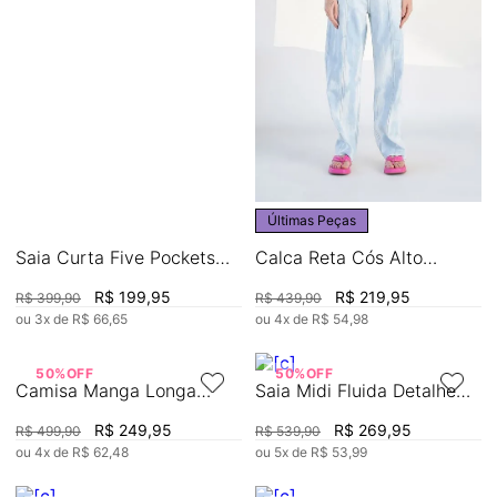
Últimas Peças
Saia Curta Five Pockets
Calca Reta Cós Alto
Detalhe Cós
Marmorizado
R$
199
,
95
R$
219
,
95
R$
399
,
90
R$
439
,
90
ou
3
x de
R$
66
,
65
ou
4
x de
R$
54
,
98
50%
OFF
50%
OFF
Camisa Manga Longa
Saia Midi Fluida Detalhe
Bicolor
Cós
R$
249
,
95
R$
269
,
95
R$
499
,
90
R$
539
,
90
ou
4
x de
R$
62
,
48
ou
5
x de
R$
53
,
99