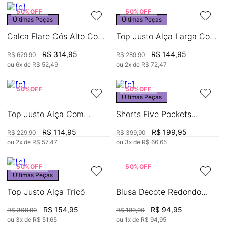
50%
OFF
50%
OFF
Últimas Peças
Últimas Peças
Calca Flare Cós Alto Com
Top Justo Alça Larga Com
Corrente
Amarração
R$
314
,
95
R$
144
,
95
R$
629
,
90
R$
289
,
90
ou
6
x de
R$
52
,
49
ou
2
x de
R$
72
,
47
50%
OFF
50%
OFF
Últimas Peças
Top Justo Alça Com
Shorts Five Pockets
Amarração
Resinado
R$
114
,
95
R$
199
,
95
R$
229
,
90
R$
399
,
90
ou
2
x de
R$
57
,
47
ou
3
x de
R$
66
,
65
50%
OFF
50%
OFF
Últimas Peças
Top Justo Alça Tricô
Blusa Decote Redondo
Manga Curta Com
R$
154
,
95
R$
94
,
95
R$
309
,
90
R$
189
,
90
Amarração
ou
3
x de
R$
51
,
65
ou
1
x de
R$
94
,
95