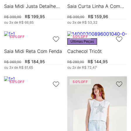
Saia Midi Justa Detalhe
Saia Curta Linha A Com
Lateral
Transpasse
R$
199
,
95
R$
159
,
96
R$
399
,
90
R$
399
,
90
ou
3
x de
R$
66
,
65
ou
3
x de
R$
53
,
32
50%
OFF
50%
OFF
Últimas Peças
Saia Midi Reta Com Fenda
Cachecol Tricôt
R$
184
,
95
R$
144
,
95
R$
369
,
90
R$
289
,
90
ou
3
x de
R$
61
,
65
ou
2
x de
R$
72
,
47
50%
OFF
50%
OFF