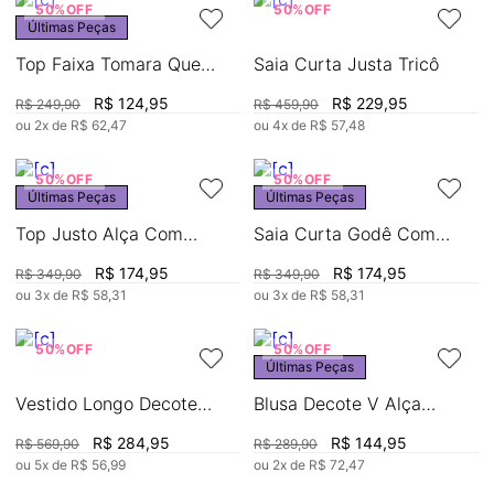
50%
OFF
50%
OFF
Últimas Peças
Top Faixa Tomara Que
Saia Curta Justa Tricô
Caia Básico
R$
124
,
95
R$
229
,
95
R$
249
,
90
R$
459
,
90
ou
2
x de
R$
62
,
47
ou
4
x de
R$
57
,
48
50%
OFF
50%
OFF
Últimas Peças
Últimas Peças
Top Justo Alça Com
Saia Curta Godê Com
Amarração
Pregas
R$
174
,
95
R$
174
,
95
R$
349
,
90
R$
349
,
90
ou
3
x de
R$
58
,
31
ou
3
x de
R$
58
,
31
50%
OFF
50%
OFF
Últimas Peças
Vestido Longo Decote
Blusa Decote V Alça
Torção Com Fenda
Amarração Frente
R$
284
,
95
R$
144
,
95
R$
569
,
90
R$
289
,
90
ou
5
x de
R$
56
,
99
ou
2
x de
R$
72
,
47