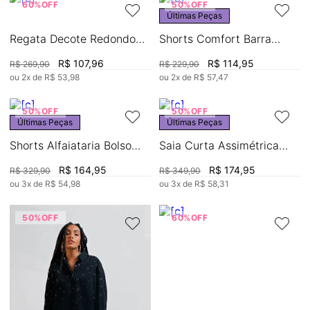
60%
OFF
50%
OFF
Últimas Peças
Regata Decote Redondo
Shorts Comfort Barra
Amarração Costas
Arredondada
R$
107
,
96
R$
114
,
95
R$
269
,
90
R$
229
,
90
ou
2
x de
R$
53
,
98
ou
2
x de
R$
57
,
47
50%
OFF
50%
OFF
Últimas Peças
Últimas Peças
Shorts Alfaiataria Bolso
Saia Curta Assimétrica
Faca
Básica
R$
164
,
95
R$
174
,
95
R$
329
,
90
R$
349
,
90
ou
3
x de
R$
54
,
98
ou
3
x de
R$
58
,
31
50%
OFF
60%
OFF