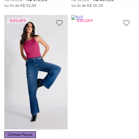
ou
4
x de
R$
53
,
99
ou
5
x de
R$
50
,
39
50%
OFF
50%
OFF
Últimas Peças