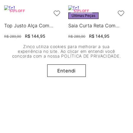
50%
OFF
50%
OFF
Últimas Peças
Top Justo Alça Com
Saia Curta Reta Com
Amarração
Drapeado
R$
144
,
95
R$
144
,
95
R$
289
,
90
R$
289
,
90
ou
2
x de
R$
72
,
47
ou
2
x de
R$
72
,
47
Zinco utiliza cookies para melhorar a sua
experiência no site. Ao clicar em entendi você
concorda com a nossa
POLÍTICA DE PRIVACIDADE
.
Entendi