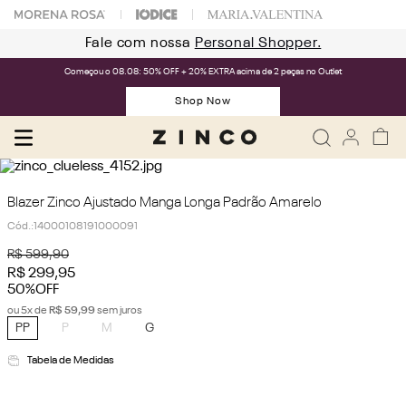
Fale com nossa
Personal Shopper.
Começou o 08.08: 50% OFF + 20% EXTRA acima de 2 peças no Outlet
Shop Now
Blazer Zinco Ajustado Manga Longa Padrão Amarelo
Cód.
:
14000108191000091
R$
599
,
90
R$
299
,
95
50%
OFF
ou
5
x de
R$
59
,
99
sem juros
PP
P
M
G
Tabela de Medidas