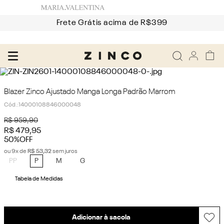
Frete Grátis acima de R$399
Blazer Zinco Ajustado Manga Longa Padrão Marrom
Cód.
:
14000108846000048
R$
959
,
90
R$
479
,
95
50%
OFF
ou
9
x de
R$
53
,
32
sem juros
PP
P
M
G
Tabela de Medidas
Adicionar à sacola