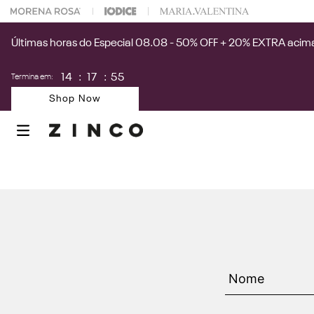
 na sua 1° compra usando o cupom: PRIMEIRAZIN
Últimas horas do Especial 08.08 - 50% OFF + 20% EXTRA acima
14
:
17
:
54
Termina em:
Shop Now